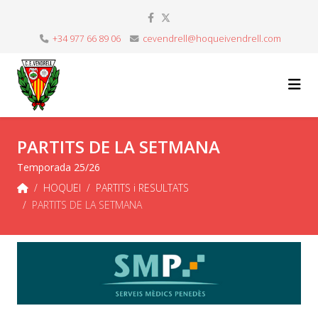
+34 977 66 89 06
cevendrell@hoqueivendrell.com
PARTITS DE LA SETMANA
Temporada 25/26
HOQUEI
PARTITS i RESULTATS
PARTITS DE LA SETMANA