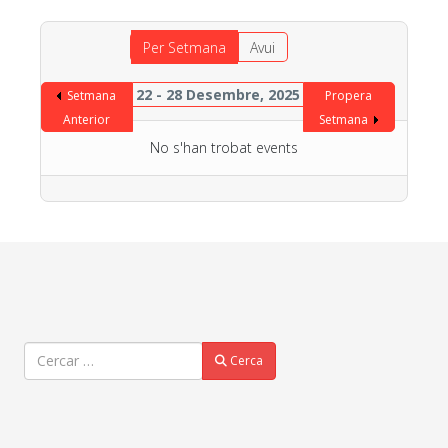
Per Setmana
Avui
22 - 28 Desembre, 2025
Setmana
Propera
Anterior
Setmana
No s'han trobat events
Cercar
Cerca