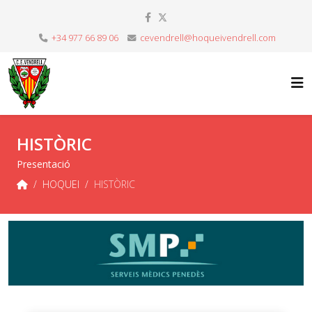
+34 977 66 89 06
cevendrell@hoqueivendrell.com
HISTÒRIC
Presentació
HOQUEI
HISTÒRIC