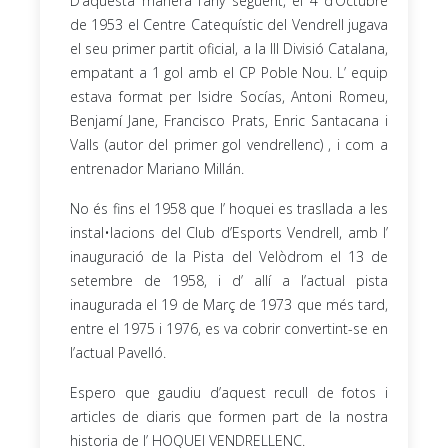
D’aquesta manera l’any següent, el 4 d’Octubre
de 1953 el Centre Catequístic del Vendrell jugava
el seu primer partit oficial, a la III Divisió Catalana,
empatant a 1 gol amb el CP Poble Nou. L’ equip
estava format per Isidre Socías, Antoni Romeu,
Benjamí Jane, Francisco Prats, Enric Santacana i
Valls (autor del primer gol vendrellenc) , i com a
entrenador Mariano Millán.
No és fins el 1958 que l’ hoquei es trasllada a les
instal•lacions del Club d’Esports Vendrell, amb l’
inauguració de la Pista del Velòdrom el 13 de
setembre de 1958, i d’ allí a l’actual pista
inaugurada el 19 de Març de 1973 que més tard,
entre el 1975 i 1976, es va cobrir convertint-se en
l’actual Pavelló.
Espero que gaudiu d’aquest recull de fotos i
articles de diaris que formen part de la nostra
historia de l’ HOQUEI VENDRELLENC.