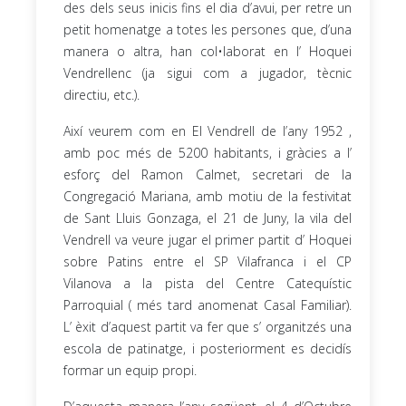
des dels seus inicis fins el dia d’avui, per retre un
petit homenatge a totes les persones que, d’una
manera o altra, han col•laborat en l’ Hoquei
Vendrellenc (ja sigui com a jugador, tècnic
directiu, etc.).
Així veurem com en El Vendrell de l’any 1952 ,
amb poc més de 5200 habitants, i gràcies a l’
esforç del Ramon Calmet, secretari de la
Congregació Mariana, amb motiu de la festivitat
de Sant Lluis Gonzaga, el 21 de Juny, la vila del
Vendrell va veure jugar el primer partit d’ Hoquei
sobre Patins entre el SP Vilafranca i el CP
Vilanova a la pista del Centre Catequístic
Parroquial ( més tard anomenat Casal Familiar).
L’ èxit d’aquest partit va fer que s’ organitzés una
escola de patinatge, i posteriorment es decidís
formar un equip propi.