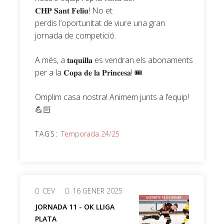
𝐂𝐇𝐏 𝐒𝐚𝐧𝐭 𝐅𝐞𝐥𝐢𝐮! No et
perdis l’oportunitat de viure una gran
jornada de competició.
A més, a 𝐭𝐚𝐪𝐮𝐢𝐥𝐥𝐚 es vendran els abonaments
per a la 𝐂𝐨𝐩𝐚 𝐝𝐞 𝐥𝐚 𝐏𝐫𝐢𝐧𝐜𝐞𝐬𝐚! 🎟️
Omplim casa nostra! Animem junts a l’equip!
💪🏻
TAGS:
Temporada 24/25
CEV
16 GENER 2025
JORNADA 11 - OK LLIGA
PLATA