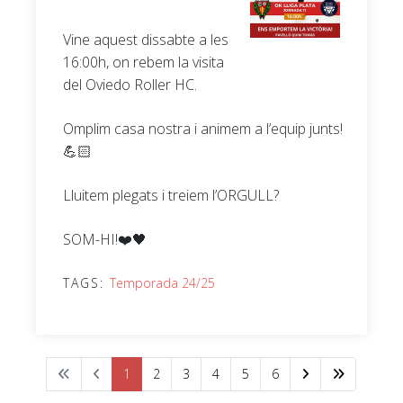
Vine aquest dissabte a les
16:00h, on rebem la visita
del Oviedo Roller HC.
Omplim casa nostra i animem a l’equip junts!
💪🏻
Lluitem plegats i treiem l’ORGULL?
SOM-HI!❤️🖤
TAGS:
Temporada 24/25
1
2
3
4
5
6