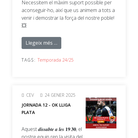
Necessitem el màxim suport possible per
aconseguir-ho, així que us animem a tots a
venir i demostrar la força del nostre poble!
💥
Llegeix més …
TAGS:
Temporada 24/25
CEV
24 GENER 2025
JORNADA 12 - OK LLIGA
PLATA
Aquest 𝒅𝒊𝒔𝒔𝒂𝒃𝒕𝒆 𝒂 𝒍𝒆𝒔 𝟏𝟗:𝟑𝟎, el
nostre equip rep la visita del