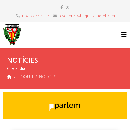
+34 977 66 89 06
cevendrell@hoqueivendrell.com
NOTÍCIES
CEV al dia
HOQUEI
NOTÍCIES