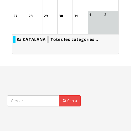
1
2
27
28
29
30
31
3a CATALANA
Totes les categories...
Cercar
Cerca