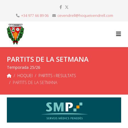
+34 977 66 89 06
cevendrell@hoqueivendrell.com
PARTITS DE LA SETMANA
Temporada 25/26
HOQUEI
PARTITS i RESULTATS
PARTITS DE LA SETMANA