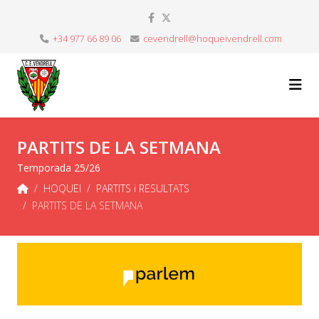
+34 977 66 89 06
cevendrell@hoqueivendrell.com
PARTITS DE LA SETMANA
Temporada 25/26
HOQUEI
PARTITS i RESULTATS
PARTITS DE LA SETMANA