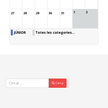
1
2
27
28
29
30
31
JÚNIOR
Totes les categories...
Cercar
Cerca