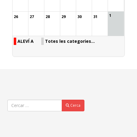
1
26
27
28
29
30
31
ALEVÍ A
Totes les categories...
Cercar
Cerca