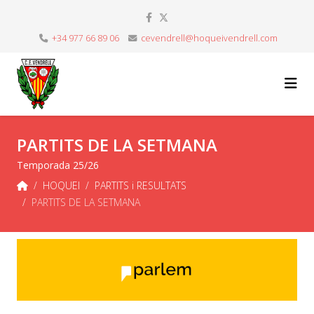
+34 977 66 89 06
cevendrell@hoqueivendrell.com
PARTITS DE LA SETMANA
Temporada 25/26
HOQUEI
PARTITS i RESULTATS
PARTITS DE LA SETMANA