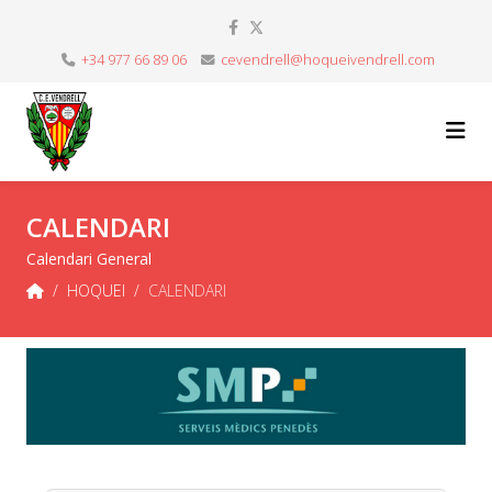
+34 977 66 89 06
cevendrell@hoqueivendrell.com
CALENDARI
Calendari General
HOQUEI
CALENDARI