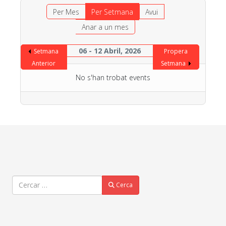
Per Mes
Per Setmana
Avui
Anar a un mes
06 - 12 Abril, 2026
Setmana
Propera
Anterior
Setmana
No s'han trobat events
Cercar
Cerca