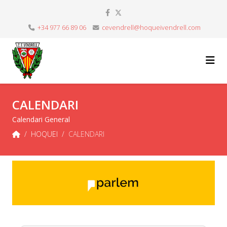
+34 977 66 89 06
cevendrell@hoqueivendrell.com
CALENDARI
Calendari General
HOQUEI
CALENDARI