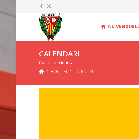
CE VENDREL
CALENDARI
Calendari General
HOQUEI
CALENDARI