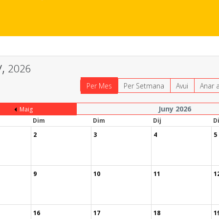
,
2026
Per Mes
Per Setmana
Avui
Anar 
Juny 2026
Maig
Dim
Dim
Dij
D
2
3
4
5
9
10
11
1
16
17
18
1