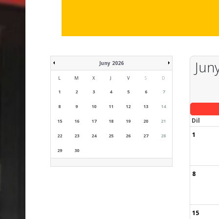
Juny
Juny 2026
L
M
X
J
V
S
D
1
2
3
4
5
6
7
8
9
10
11
12
13
14
Dil
15
16
17
18
19
20
21
1
22
23
24
25
26
27
28
29
30
8
15