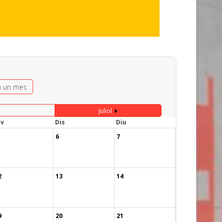
a un mes
Juliol
iv
Dis
Diu
6
7
2
13
14
9
20
21