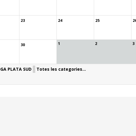
23
24
25
2
1
2
3
30
IGA PLATA SUD
Totes les categories...