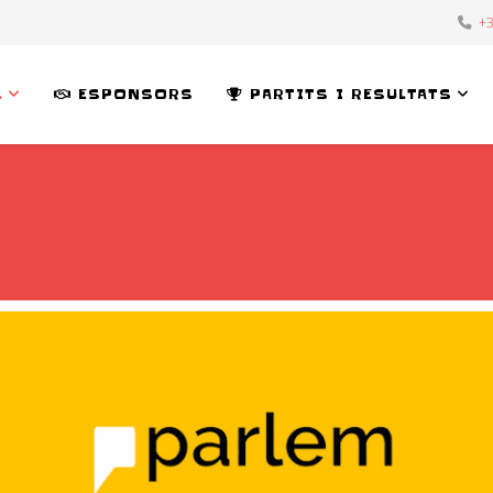
+3
L
ESPONSORS
PARTITS I RESULTATS