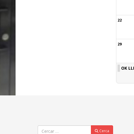
22
29
OK LL
Cercar
Cerca