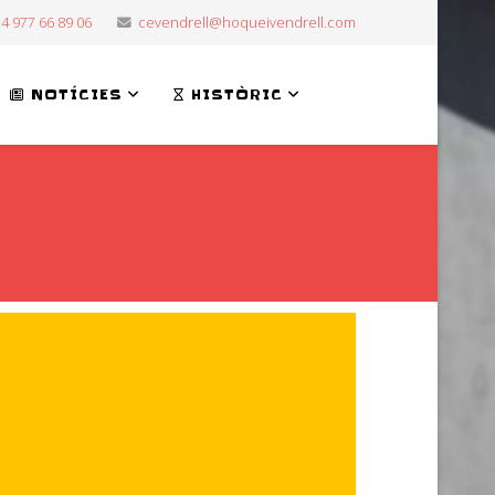
4 977 66 89 06
cevendrell@hoqueivendrell.com
NOTÍCIES
HISTÒRIC