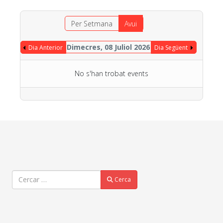
Per Setmana
Avui
Dimecres, 08 Juliol 2026
Dia Anterior
Dia Següent
No s'han trobat events
Cercar
Cerca