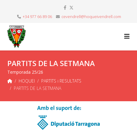
+34 977 66 89 06
cevendrell@hoqueivendrell.com
PARTITS DE LA SETMANA
Temporada 25/26
HOQUEI
PARTITS i RESULTATS
PARTITS DE LA SETMANA