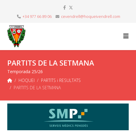
+34 977 66 89 06
cevendrell@hoqueivendrell.com
PARTITS DE LA SETMANA
Temporada 25/26
HOQUEI
PARTITS i RESULTATS
PARTITS DE LA SETMANA