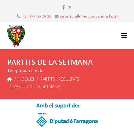
+34 977 66 89 06
cevendrell@hoqueivendrell.com
PARTITS DE LA SETMANA
Temporada 25/26
HOQUEI
PARTITS i RESULTATS
PARTITS DE LA SETMANA