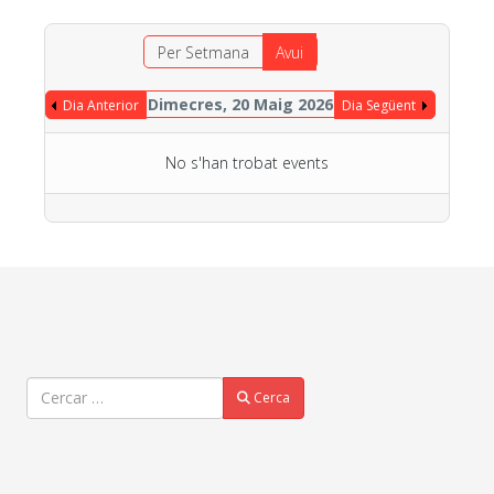
Per Setmana
Avui
Dimecres, 20 Maig 2026
Dia Anterior
Dia Següent
No s'han trobat events
Cercar
Cerca