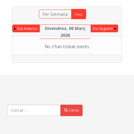
Per Setmana
Avui
Divendres, 06 Març
Dia Anterior
Dia Següent
2026
No s'han trobat events
Cercar
Cerca