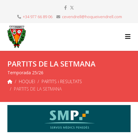
+34 977 66 89 06
cevendrell@hoqueivendrell.com
PARTITS DE LA SETMANA
Temporada 25/26
HOQUEI
PARTITS i RESULTATS
PARTITS DE LA SETMANA