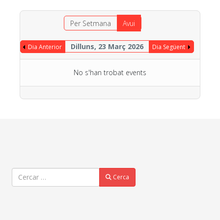
Per Setmana
Avui
Dilluns, 23 Març 2026
Dia Anterior
Dia Següent
No s'han trobat events
Cercar
Cerca