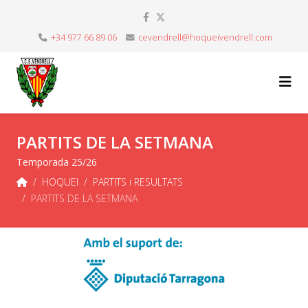
+34 977 66 89 06
cevendrell@hoqueivendrell.com
PARTITS DE LA SETMANA
Temporada 25/26
HOQUEI
PARTITS i RESULTATS
PARTITS DE LA SETMANA