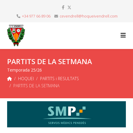
+34 977 66 89 06
cevendrell@hoqueivendrell.com
PARTITS DE LA SETMANA
Temporada 25/26
HOQUEI
PARTITS i RESULTATS
PARTITS DE LA SETMANA