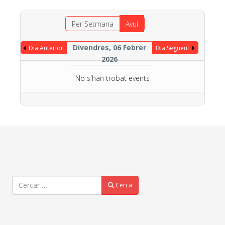
Per Setmana
Avui
Divendres, 06 Febrer
Dia Anterior
Dia Següent
2026
No s'han trobat events
Cercar
Cerca