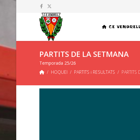
CE VENDREL
PARTITS DE LA SETMANA
Temporada 25/26
HOQUEI
PARTITS i RESULTATS
PARTITS