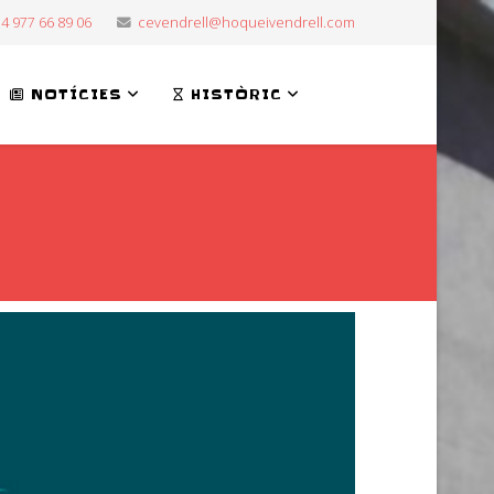
4 977 66 89 06
cevendrell@hoqueivendrell.com
NOTÍCIES
HISTÒRIC