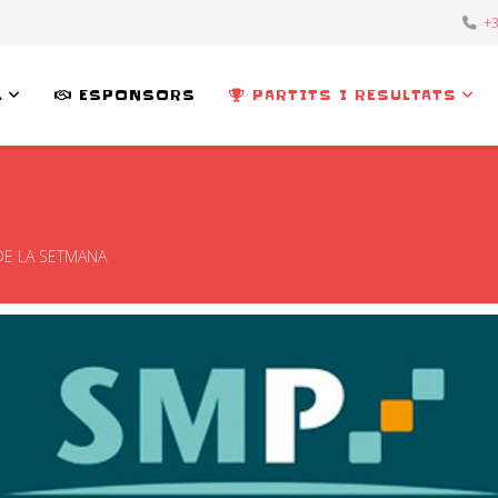
+3
L
ESPONSORS
PARTITS I RESULTATS
 DE LA SETMANA