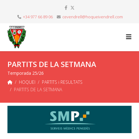
+34 977 66 89 06
cevendrell@hoqueivendrell.com
PARTITS DE LA SETMANA
Temporada 25/26
HOQUEI
PARTITS i RESULTATS
PARTITS DE LA SETMANA