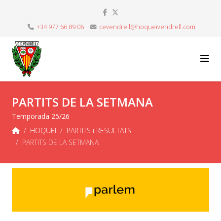
+34 977 66 89 06
cevendrell@hoqueivendrell.com
PARTITS DE LA SETMANA
Temporada 25/26
HOQUEI
PARTITS i RESULTATS
PARTITS DE LA SETMANA