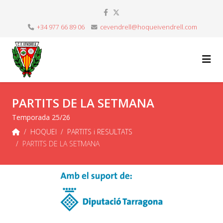
+34 977 66 89 06
cevendrell@hoqueivendrell.com
PARTITS DE LA SETMANA
Temporada 25/26
HOQUEI
PARTITS i RESULTATS
PARTITS DE LA SETMANA