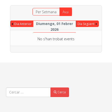
Per Setmana
Avui
Diumenge, 01 Febrer
Dia Anterior
Dia Següent
2026
No s'han trobat events
Cercar
Cerca