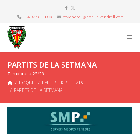
+34 977 66 89 06
cevendrell@hoqueivendrell.com
PARTITS DE LA SETMANA
Temporada 25/26
HOQUEI
PARTITS i RESULTATS
PARTITS DE LA SETMANA