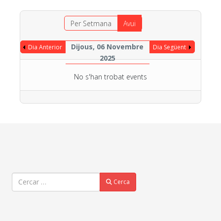
Per Setmana
Avui
Dijous, 06 Novembre
Dia Anterior
Dia Següent
2025
No s'han trobat events
Cercar
Cerca