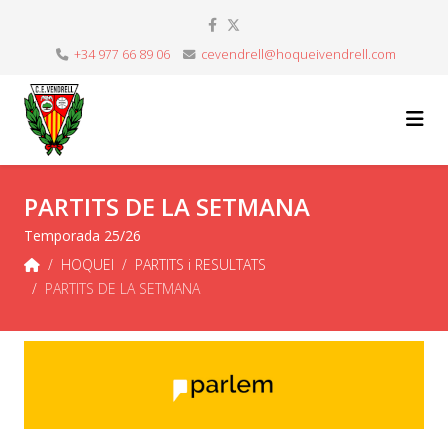
+34 977 66 89 06
cevendrell@hoqueivendrell.com
PARTITS DE LA SETMANA
Temporada 25/26
HOQUEI
PARTITS i RESULTATS
PARTITS DE LA SETMANA