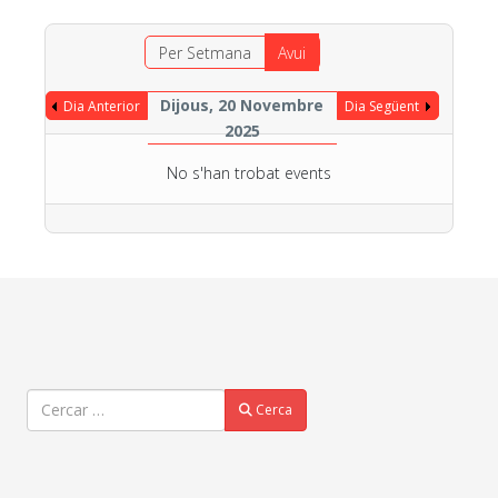
Per Setmana
Avui
Dijous, 20 Novembre
Dia Anterior
Dia Següent
2025
No s'han trobat events
Cercar
Cerca