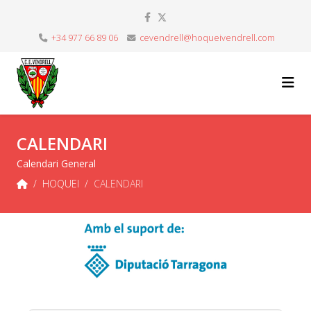
+34 977 66 89 06
cevendrell@hoqueivendrell.com
CALENDARI
Calendari General
HOQUEI
CALENDARI