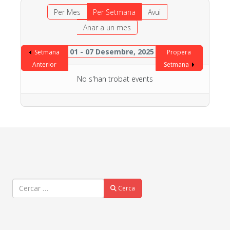
Per Mes
Per Setmana
Avui
Anar a un mes
01 - 07 Desembre, 2025
Setmana
Propera
Anterior
Setmana
No s'han trobat events
Cercar
Cerca