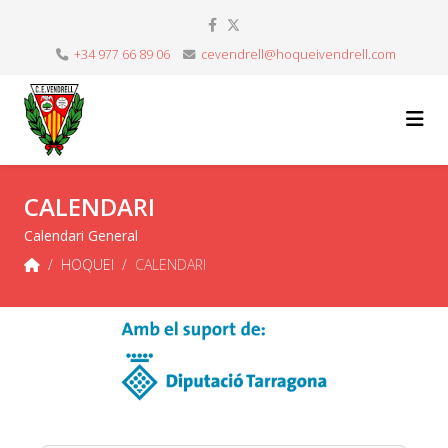
+34 977 66 89 06
cevendrell@hoqueivendrell.com
CALENDARI
Calendari General
HOQUEI
CALENDARI