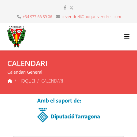
+34 977 66 89 06
cevendrell@hoqueivendrell.com
CALENDARI
Calendari General
HOQUEI
CALENDARI