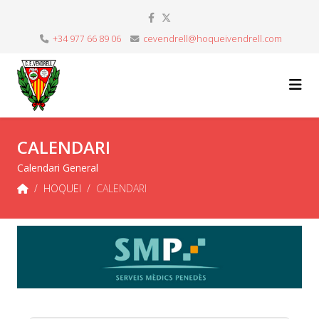
+34 977 66 89 06
cevendrell@hoqueivendrell.com
CALENDARI
Calendari General
HOQUEI
CALENDARI