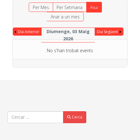
Per Mes
Per Setmana
Avui
Anar a un mes
Diumenge, 03 Maig
Dia Anterior
Dia Següent
2026
No s'han trobat events
Cercar
Cerca