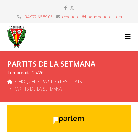
+34 977 66 89 06
cevendrell@hoqueivendrell.com
PARTITS DE LA SETMANA
Temporada 25/26
HOQUEI
PARTITS i RESULTATS
PARTITS DE LA SETMANA