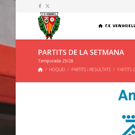
CE VENDREL
PARTITS DE LA SETMANA
Temporada 25/26
HOQUEI
PARTITS i RESULTATS
PARTITS