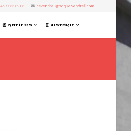
4 977 66 89 06
cevendrell@hoqueivendrell.com
NOTÍCIES
HISTÒRIC