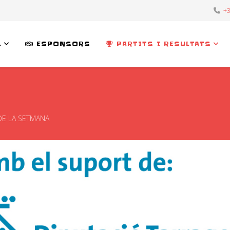
+3
L
ESPONSORS
PARTITS I RESULTATS
 DE LA SETMANA