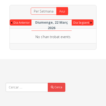
Per Setmana
Avui
Diumenge, 22 Març
Dia Anterior
Dia Següent
2026
No s'han trobat events
Cercar
Cerca