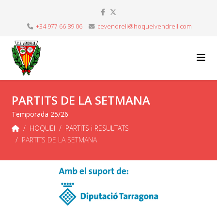
+34 977 66 89 06
cevendrell@hoqueivendrell.com
PARTITS DE LA SETMANA
Temporada 25/26
HOQUEI
PARTITS i RESULTATS
PARTITS DE LA SETMANA