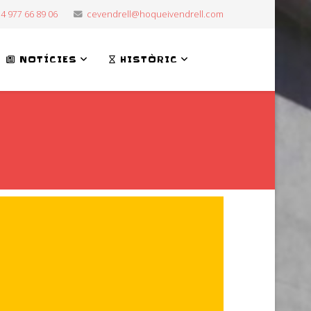
4 977 66 89 06
cevendrell@hoqueivendrell.com
NOTÍCIES
HISTÒRIC