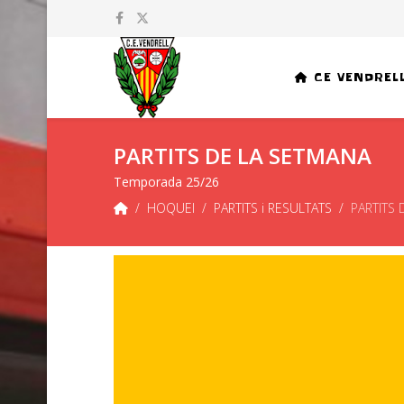
CE VENDREL
PARTITS DE LA SETMANA
Temporada 25/26
HOQUEI
PARTITS i RESULTATS
PARTITS