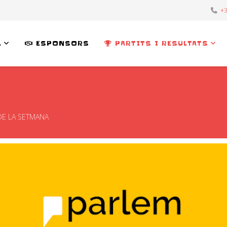
+3
L
ESPONSORS
PARTITS I RESULTATS
 DE LA SETMANA