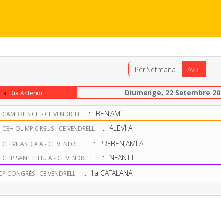
Per Setmana
Avui
Diumenge, 22 Setembre 20
Dia Anterior
0
:: BENJAMÍ
CAMBRILS CH - CE VENDRELL
0
:: ALEVÍ A
CEH OLIMPIC REUS - CE VENDRELL
0
:: PREBENJAMÍ A
CH VILASECA A - CE VENDRELL
5
:: INFANTIL
CHP SANT FELIU A - CE VENDRELL
:: 1a CATALANA
CP CONGRÉS - CE VENDRELL