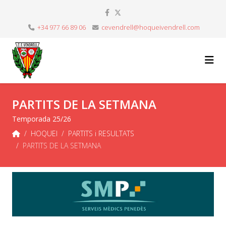
+34 977 66 89 06
cevendrell@hoqueivendrell.com
PARTITS DE LA SETMANA
Temporada 25/26
HOQUEI
PARTITS i RESULTATS
PARTITS DE LA SETMANA