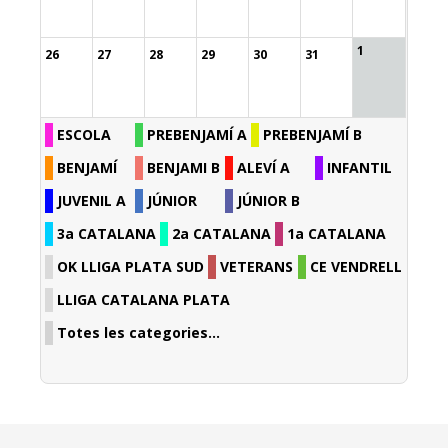
1
26
27
28
29
30
31
ESCOLA
PREBENJAMÍ A
PREBENJAMÍ B
BENJAMÍ
BENJAMI B
ALEVÍ A
INFANTIL
JUVENIL A
JÚNIOR
JÚNIOR B
3a CATALANA
2a CATALANA
1a CATALANA
OK LLIGA PLATA SUD
VETERANS
CE VENDRELL
LLIGA CATALANA PLATA
Totes les categories...